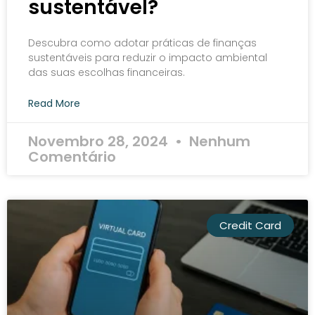
sustentável?
Descubra como adotar práticas de finanças
sustentáveis para reduzir o impacto ambiental
das suas escolhas financeiras.
Read More
Novembro 28, 2024
Nenhum
Comentário
Credit Card