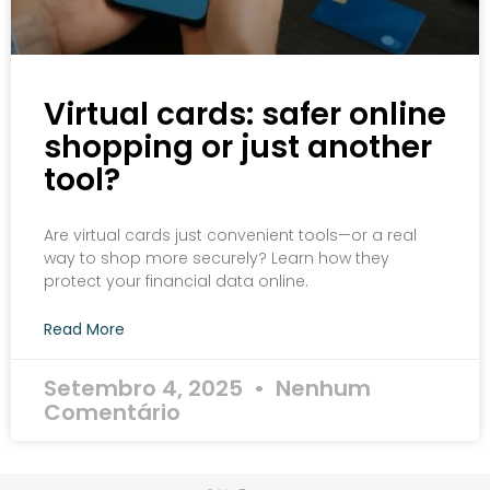
Virtual cards: safer online
shopping or just another
tool?
Are virtual cards just convenient tools—or a real
way to shop more securely? Learn how they
protect your financial data online.
Read More
Setembro 4, 2025
Nenhum
Comentário